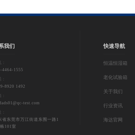
系我们
快速导航
机：
恒温恒湿箱
5-4464-1555
老化试验箱
话：
9-8920 1492
关于我们
箱：
dads01@qc-test.com
行业资讯
址：
东省东莞市万江街道东围一路1
海达官网
栋101室