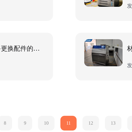
发
塑料检测老化设备更换配件的流程
发
8
9
10
11
12
13