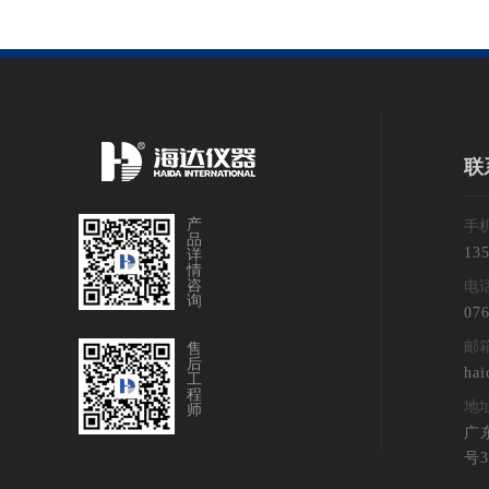
联
产
手
品
13
详
情
咨
电
询
076
邮
售
后
hai
工
程
地
师
广
号3