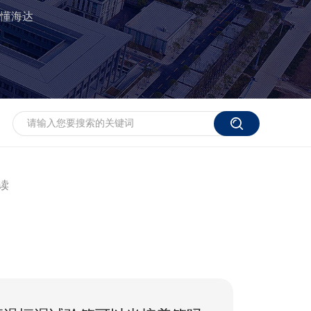
懂海达
读