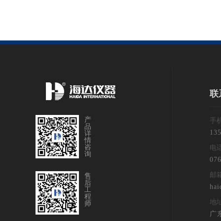
联
产
手
品
13
详
情
咨
电
询
076
邮
售
后
hai
工
程
地
师
广