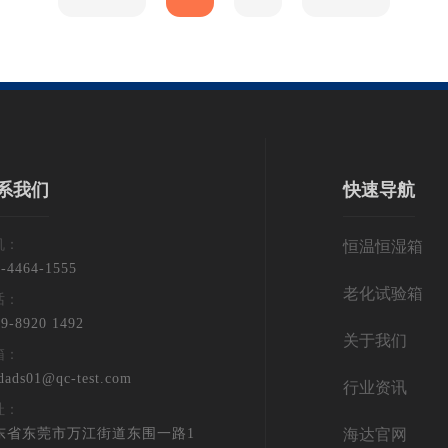
系我们
快速导航
机：
恒温恒湿箱
5-4464-1555
老化试验箱
话：
9-8920 1492
关于我们
箱：
dads01@qc-test.com
行业资讯
址：
东省东莞市万江街道东围一路1
海达官网