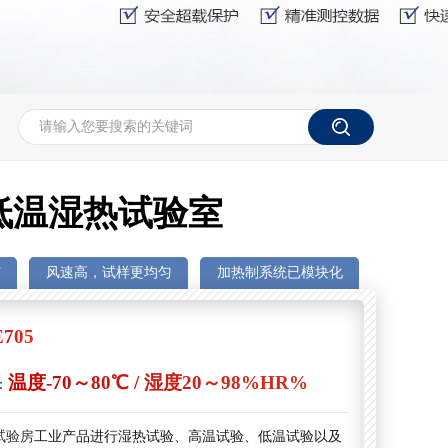
低温湿热试验室
广
风速高，试样更均匀
加热制系统已模块化
E705
温度-70～80℃ / 湿度20～98%HR%
：
试验房
工业产品进行湿热试验、高温试验、低温试验以及